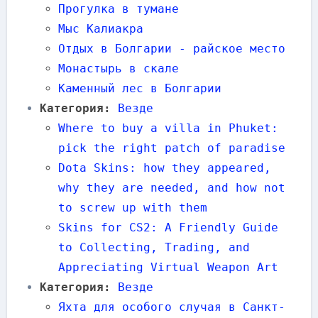
Прогулка в тумане
Мыс Калиакра
Отдых в Болгарии - райское место
Монастырь в скале
Каменный лес в Болгарии
Категория:
Везде
Where to buy a villa in Phuket:
pick the right patch of paradise
Dota Skins: how they appeared,
why they are needed, and how not
to screw up with them
Skins for CS2: A Friendly Guide
to Collecting, Trading, and
Appreciating Virtual Weapon Art
Категория:
Везде
Яхта для особого случая в Санкт-