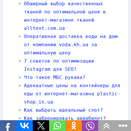
Обширный выбор качественных
тканей по оптимальной цене в
интернет-магазине тканей
alltext.com.ua
Оперативная доставка воды на дом
от компании voda.kh.ua за
оптимальную цену
7 советов по оптимизации
Instagram для SEO!
Что такое МБС рукава?
Адекватные цены на контейнеры для
еды от интернет-магазина plastic-
shop.in.ua
Как выбрать идеальный слот?
Как забронировать авиабилет?
Путь от медицинского вуза до