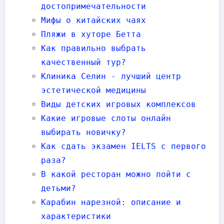
достопримечательности
Мифы о китайских чаях
Пляжи в хуторе Бетта
Как правильно выбрать
качественный тур?
Клиника Селин - лучший центр
эстетической медицины
Виды детских игровых комплексов
Какие игровые слоты онлайн
выбирать новичку?
Как сдать экзамен IELTS с первого
раза?
В какой ресторан можно пойти с
детьми?
Карабин нарезной: описание и
характеристики