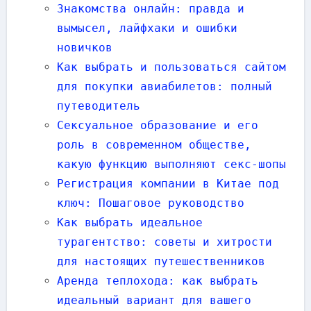
Знакомства онлайн: правда и
вымысел, лайфхаки и ошибки
новичков
Как выбрать и пользоваться сайтом
для покупки авиабилетов: полный
путеводитель
Сексуальное образование и его
роль в современном обществе,
какую функцию выполняют секс-шопы
Регистрация компании в Китае под
ключ: Пошаговое руководство
Как выбрать идеальное
турагентство: советы и хитрости
для настоящих путешественников
Аренда теплохода: как выбрать
идеальный вариант для вашего