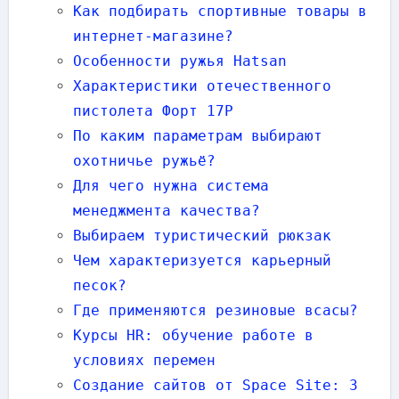
Как подбирать спортивные товары в
интернет-магазине?
Особенности ружья Hatsan
Характеристики отечественного
пистолета Форт 17Р
По каким параметрам выбирают
охотничье ружьё?
Для чего нужна система
менеджмента качества?
Выбираем туристический рюкзак
Чем характеризуется карьерный
песок?
Где применяются резиновые всасы?
Курсы HR: обучение работе в
условиях перемен
Создание сайтов от Space Site: 3