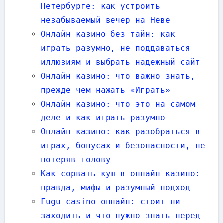
Петербурге: как устроить
незабываемый вечер на Неве
Онлайн казино без тайн: как
играть разумно, не поддаваться
иллюзиям и выбрать надежный сайт
Онлайн казино: что важно знать,
прежде чем нажать «Играть»
Онлайн казино: что это на самом
деле и как играть разумно
Онлайн-казино: как разобраться в
играх, бонусах и безопасности, не
потеряв голову
Как сорвать куш в онлайн‑казино:
правда, мифы и разумный подход
Fugu casino онлайн: стоит ли
заходить и что нужно знать перед