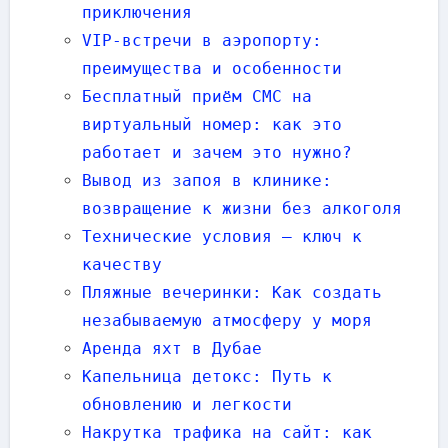
приключения
VIP-встречи в аэропорту:
преимущества и особенности
Бесплатный приём СМС на
виртуальный номер: как это
работает и зачем это нужно?
Вывод из запоя в клинике:
возвращение к жизни без алкоголя
Технические условия — ключ к
качеству
Пляжные вечеринки: Как создать
незабываемую атмосферу у моря
Аренда яхт в Дубае
Капельница детокс: Путь к
обновлению и легкости
Накрутка трафика на сайт: как