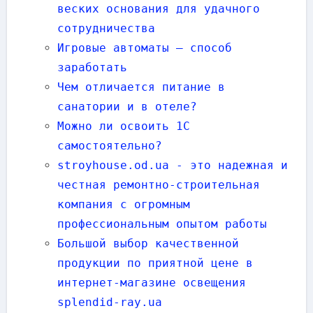
веских основания для удачного
сотрудничества
Игровые автоматы — способ
заработать
Чем отличается питание в
санатории и в отеле?
Можно ли освоить 1С
самостоятельно?
stroyhouse.od.ua - это надежная и
честная ремонтно-строительная
компания с огромным
профессиональным опытом работы
Большой выбор качественной
продукции по приятной цене в
интернет-магазине освещения
splendid-ray.ua