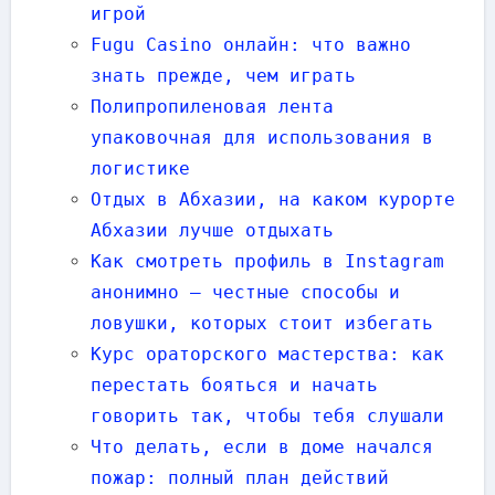
игрой
Fugu Casino онлайн: что важно
знать прежде, чем играть
Полипропиленовая лента
упаковочная для использования в
логистике
Отдых в Абхазии, на каком курорте
Абхазии лучше отдыхать
Как смотреть профиль в Instagram
анонимно — честные способы и
ловушки, которых стоит избегать
Курс ораторского мастерства: как
перестать бояться и начать
говорить так, чтобы тебя слушали
Что делать, если в доме начался
пожар: полный план действий