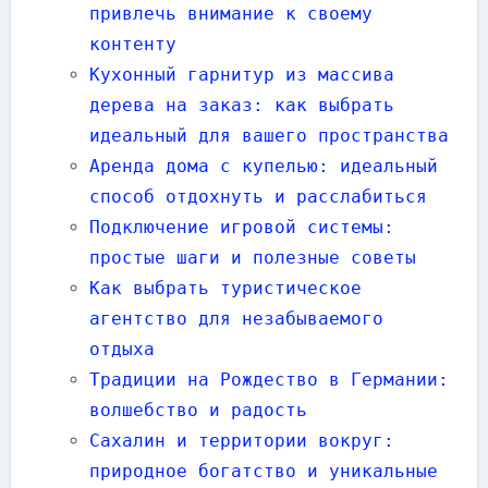
привлечь внимание к своему
контенту
Кухонный гарнитур из массива
дерева на заказ: как выбрать
идеальный для вашего пространства
Аренда дома с купелью: идеальный
способ отдохнуть и расслабиться
Подключение игровой системы:
простые шаги и полезные советы
Как выбрать туристическое
агентство для незабываемого
отдыха
Традиции на Рождество в Германии:
волшебство и радость
Сахалин и территории вокруг:
природное богатство и уникальные