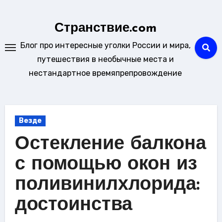
Перейти
к
Странствие.com
содержанию
Блог про интересные уголки России и мира,
путешествия в необычные места и
нестандартное времяпрепровождение
Везде
Остекление балкона
с помощью окон из
поливинилхлорида:
достоинства