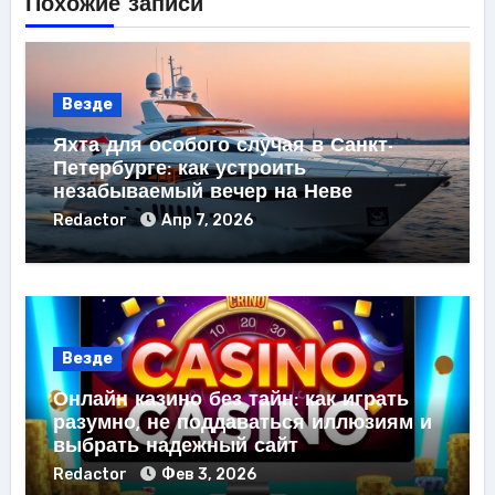
Похожие записи
Везде
Яхта для особого случая в Санкт-
Петербурге: как устроить
незабываемый вечер на Неве
Redactor
Апр 7, 2026
Везде
Онлайн казино без тайн: как играть
разумно, не поддаваться иллюзиям и
выбрать надежный сайт
Redactor
Фев 3, 2026