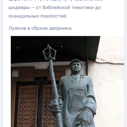
шедевры — от библейской тематики до
скандальных пошлостей.
Лужков в образе дворника.