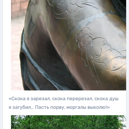
«Скока я зарезал, скока перерезал, скока душ
я загубил… Пасть порву, моргалы выколю!»