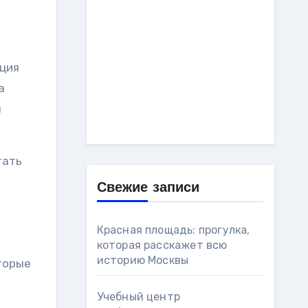
ация
а
ы
тать
Свежие записи
Красная площадь: прогулка,
которая расскажет всю
историю Москвы
торые
Учебный центр