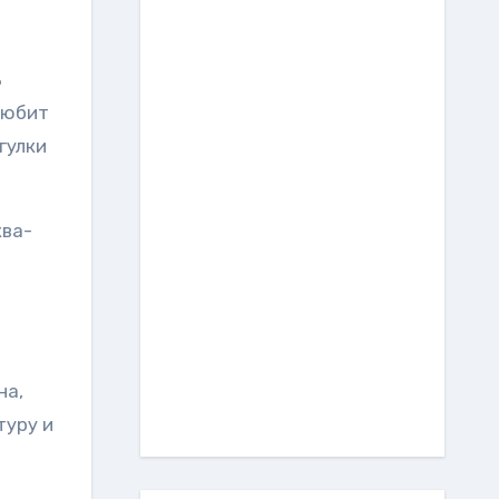
ь
любит
гулки
ква-
на,
туру и