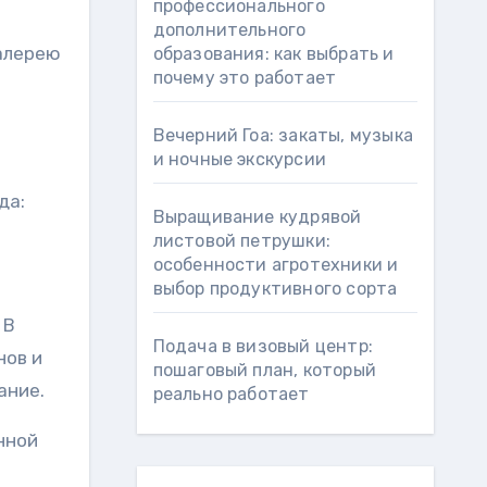
профессионального
дополнительного
галерею
образования: как выбрать и
почему это работает
Вечерний Гоа: закаты, музыка
и ночные экскурсии
да:
Выращивание кудрявой
листовой петрушки:
особенности агротехники и
выбор продуктивного сорта
 В
Подача в визовый центр:
нов и
пошаговый план, который
ание.
реально работает
нной