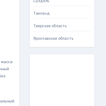
Суздаль
Таиланд
Тверская область
Ярославская область
 масса
анный
без
мальный