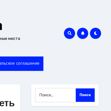
m
чные места
ельское соглашение
Найти:
еть