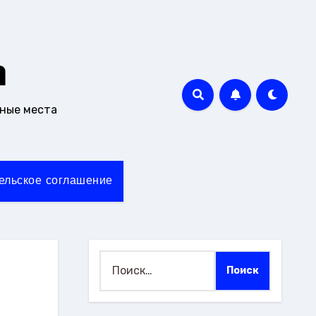
m
чные места
ельское соглашение
Найти: