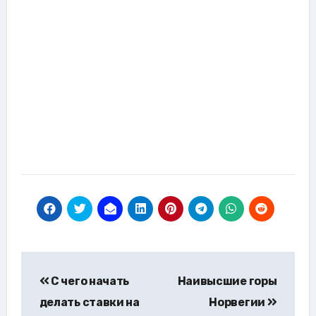
Навигация
С чего начать
Наивысшие горы
по
делать ставки на
Норвегии
записям