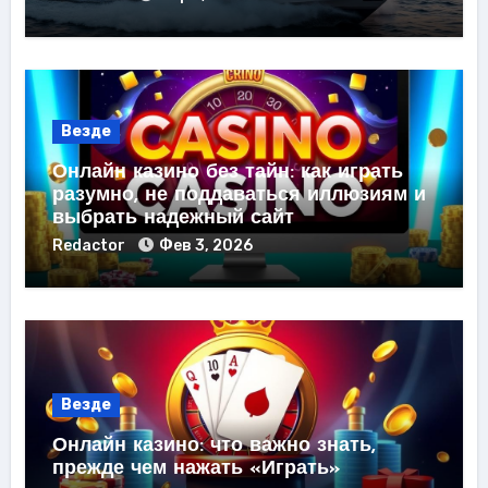
Везде
Онлайн казино без тайн: как играть
разумно, не поддаваться иллюзиям и
выбрать надежный сайт
Redactor
Фев 3, 2026
Везде
Онлайн казино: что важно знать,
прежде чем нажать «Играть»