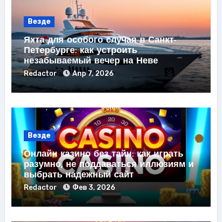
Везде
Яхта для особого случая в Санкт-
Петербурге: как устроить
незабываемый вечер на Неве
Redactor
Апр 7, 2026
Везде
Онлайн казино без тайн: как играть
разумно, не поддаваться иллюзиям и
выбрать надежный сайт
Redactor
Фев 3, 2026