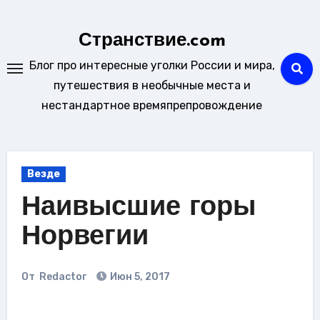
Перейти
к
Странствие.com
содержанию
Блог про интересные уголки России и мира,
путешествия в необычные места и
нестандартное времяпрепровождение
Везде
Наивысшие горы
Норвегии
От
Redactor
Июн 5, 2017