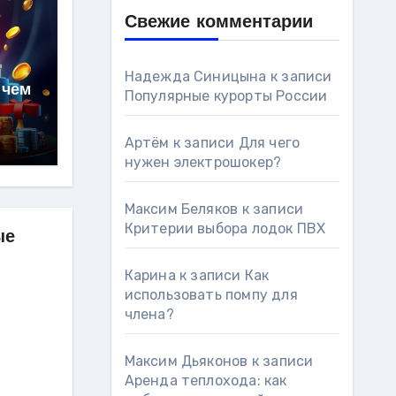
Свежие комментарии
Надежда Синицына
к записи
 чем
Популярные курорты России
Артём
к записи
Для чего
нужен электрошокер?
Максим Беляков
к записи
Критерии выбора лодок ПВХ
ые
Карина
к записи
Как
использовать помпу для
члена?
Максим Дьяконов
к записи
Аренда теплохода: как