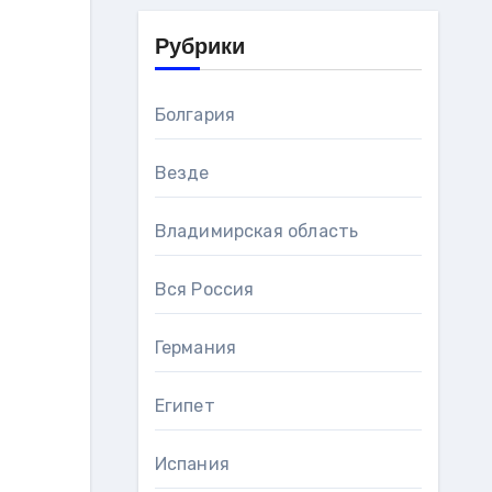
Рубрики
Болгария
Везде
Владимирская область
Вся Россия
Германия
Египет
Испания