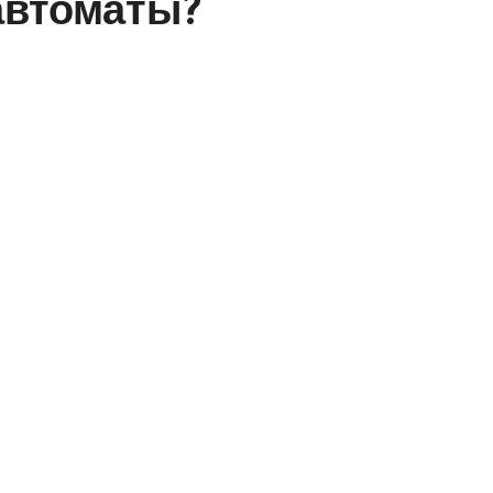
 автоматы?