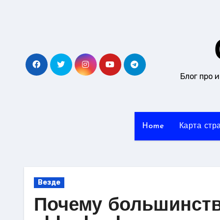
Перейти
к
содержанию
Блог про 
Home
Карта стр
Везде
Почему большинств