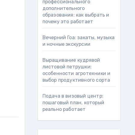
профессионального
дополнительного
образования: как выбрать и
почему это работает
Вечерний Гоа: закаты, музыка
и ночные экскурсии
Выращивание кудрявой
листовой петрушки:
особенности агротехники и
выбор продуктивного сорта
Подача в визовый центр:
пошаговый план, который
реально работает