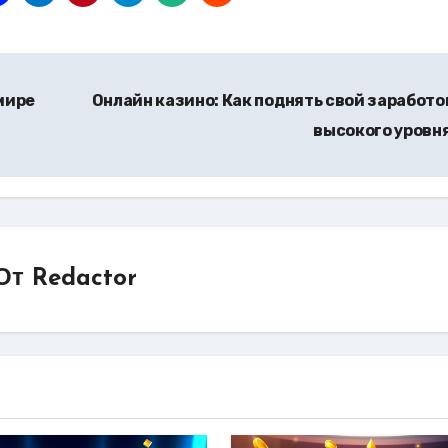
мире
Онлайн казино: Как поднять свой заработо
высокого уровн
От
Redactor