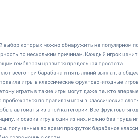
й выбор которых можно обнаружить на популярном п
ярность по нескольким причинам. Каждый игрок ценит
ающим гемблерам нравится предельная простота
еют всего три барабана и пять линий выплат, а обще
 правила игры в классические фруктово-ягодные игро
тому играть в такие игры могут даже те, кто впервые
о пробежаться по правилам игры в классические слот
любые автоматы из этой категории. Все фруктово-яго
ипу, и освоив игру в один из них, можно без труда и
гры, полученные во время прокруток барабанов класс
юбые современные слоты.