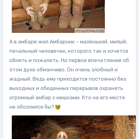
А в амбаре жил Амбарник – маленький, милый,
печальный человечек, которого так и хочется
обнять и пожалеть. Но первое впечатление об
этом духе обманчиво. Он очень злобный и
жадный. Ведь ему приходится постоянно без
выходных и обеденных перерывов охранять
огромный амбар с мешками. Кто на его месте
не обозлился бы?