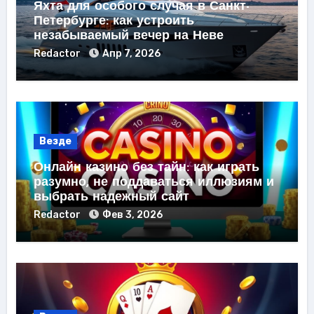
Яхта для особого случая в Санкт-
Петербурге: как устроить
незабываемый вечер на Неве
Redactor
Апр 7, 2026
Везде
Онлайн казино без тайн: как играть
разумно, не поддаваться иллюзиям и
выбрать надежный сайт
Redactor
Фев 3, 2026