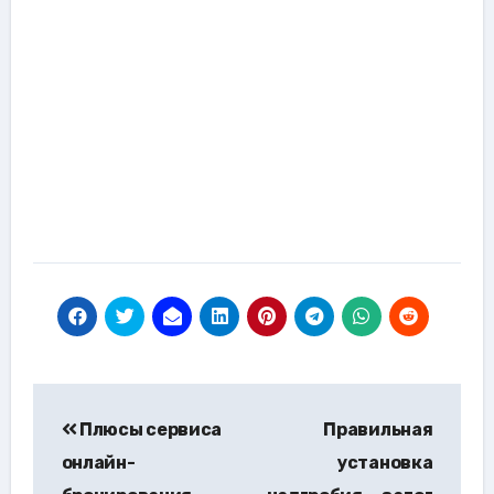
Навигация
Плюсы сервиса
Правильная
по
онлайн-
установка
записям