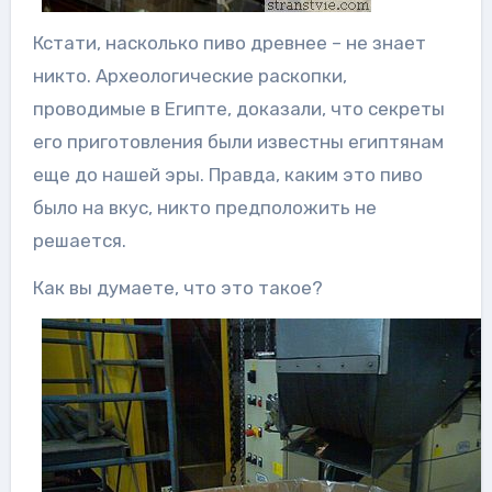
Кстати, насколько пиво древнее – не знает
никто. Археологические раскопки,
проводимые в Египте, доказали, что секреты
его приготовления были известны египтянам
еще до нашей эры. Правда, каким это пиво
было на вкус, никто предположить не
решается.
Как вы думаете, что это такое?