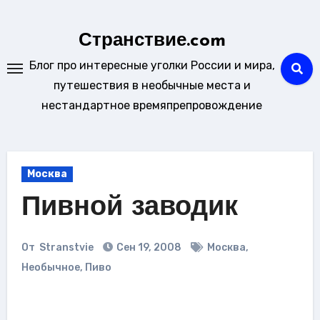
Перейти
к
Странствие.com
содержанию
Блог про интересные уголки России и мира,
путешествия в необычные места и
нестандартное времяпрепровождение
Москва
Пивной заводик
От
Stranstvie
Сен 19, 2008
Москва
,
Необычное
,
Пиво