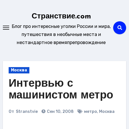
Перейти
к
Странствие.com
содержанию
Блог про интересные уголки России и мира,
путешествия в необычные места и
нестандартное времяпрепровождение
Москва
Интервью с
машинистом метро
От
Stranstvie
Сен 10, 2008
метро
,
Москва