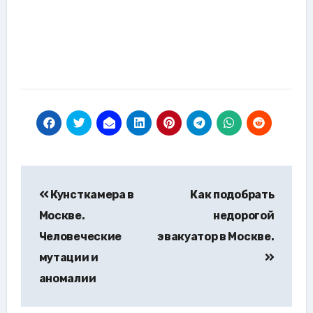
Навигация
Кунсткамера в
Как подобрать
по
Москве.
недорогой
записям
Человеческие
эвакуатор в Москве.
мутации и
аномалии