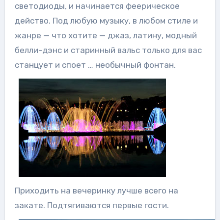
светодиоды, и начинается феерическое
действо. Под любую музыку, в любом стиле и
жанре — что хотите — джаз, латину, модный
белли-дэнс и старинный вальс только для вас
станцует и споет … необычный фонтан.
Приходить на вечеринку лучше всего на
закате. Подтягиваются первые гости.