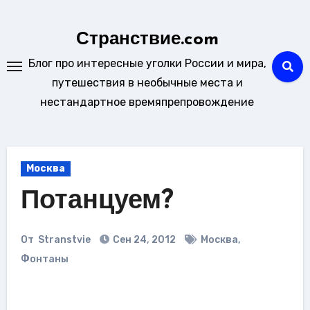
Перейти
к
Странствие.com
содержанию
Блог про интересные уголки России и мира,
путешествия в необычные места и
нестандартное времяпрепровождение
Москва
Потанцуем?
От
Stranstvie
Сен 24, 2012
Москва
,
Фонтаны