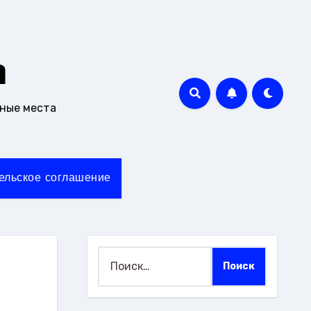
m
чные места
ельское соглашение
Найти: