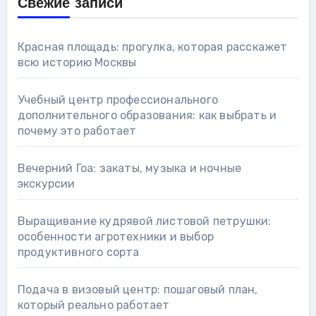
Свежие записи
Красная площадь: прогулка, которая расскажет
всю историю Москвы
Учебный центр профессионального
дополнительного образования: как выбрать и
почему это работает
Вечерний Гоа: закаты, музыка и ночные
экскурсии
Выращивание кудрявой листовой петрушки:
особенности агротехники и выбор
продуктивного сорта
Подача в визовый центр: пошаговый план,
который реально работает