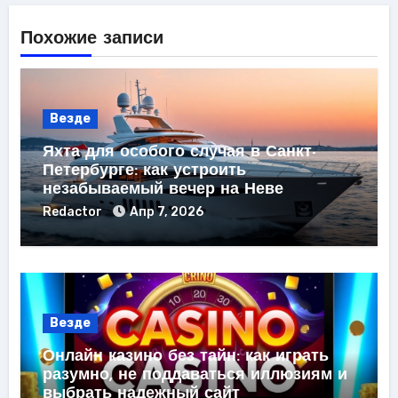
Похожие записи
Везде
Яхта для особого случая в Санкт-
Петербурге: как устроить
незабываемый вечер на Неве
Redactor
Апр 7, 2026
Везде
Онлайн казино без тайн: как играть
разумно, не поддаваться иллюзиям и
выбрать надежный сайт