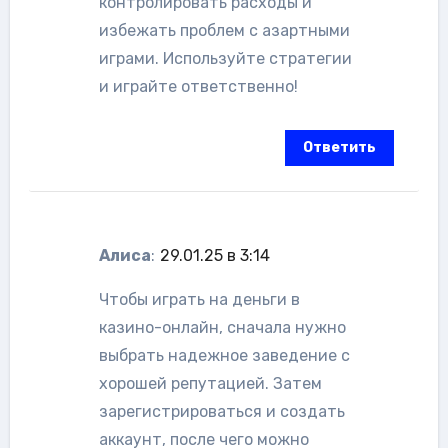
контролировать расходы и
избежать проблем с азартными
играми. Используйте стратегии
и играйте ответственно!
Ответить
Алиса
:
29.01.25 в 3:14
Чтобы играть на деньги в
казино-онлайн, сначала нужно
выбрать надежное заведение с
хорошей репутацией. Затем
зарегистрироваться и создать
аккаунт, после чего можно