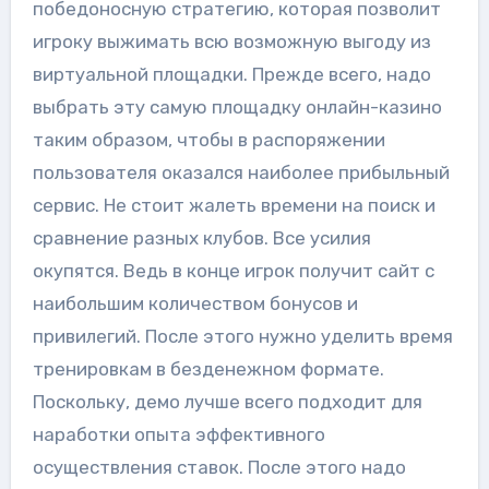
победоносную стратегию, которая позволит
игроку выжимать всю возможную выгоду из
виртуальной площадки. Прежде всего, надо
выбрать эту самую площадку онлайн-казино
таким образом, чтобы в распоряжении
пользователя оказался наиболее прибыльный
сервис. Не стоит жалеть времени на поиск и
сравнение разных клубов. Все усилия
окупятся. Ведь в конце игрок получит сайт с
наибольшим количеством бонусов и
привилегий. После этого нужно уделить время
тренировкам в безденежном формате.
Поскольку, демо лучше всего подходит для
наработки опыта эффективного
осуществления ставок. После этого надо