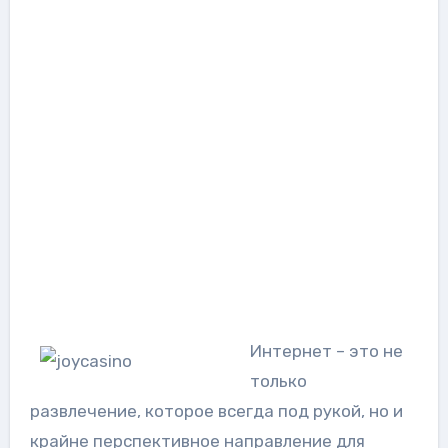
Интернет – это не
только
развлечение, которое всегда под рукой, но и
крайне перспективное направление для