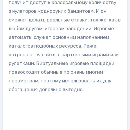
получит доступ к колоссальному количеству
эмуляторов «одноруких бандитов». И он
сможет делать реальные ставки, так же, как в
любом другом, игорном заведении. Игровые
автоматы служат основным наполнением
каталогов подобных ресурсов. Реже
встречаются сайты с карточными играми или
рулетками. Виртуальные игровые площадки
превосходят обычные по очень многим
параметрам, поэтому использовать их для
обогащения довольно выгодно.