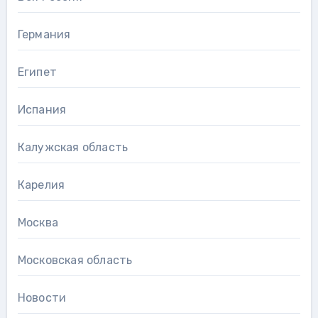
Германия
Египет
Испания
Калужская область
Карелия
Москва
Московская область
Новости