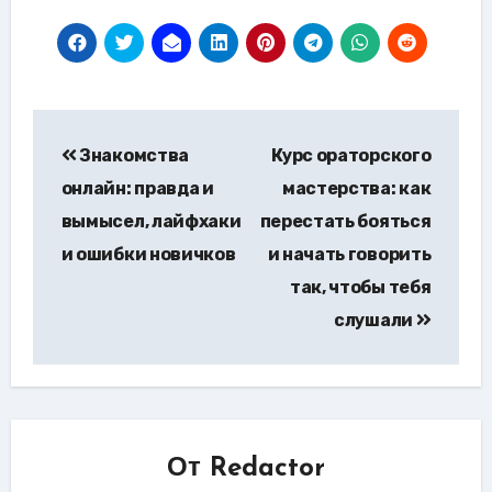
Навигация
Знакомства
Курс ораторского
по
онлайн: правда и
мастерства: как
записям
вымысел, лайфхаки
перестать бояться
и ошибки новичков
и начать говорить
так, чтобы тебя
слушали
От
Redactor