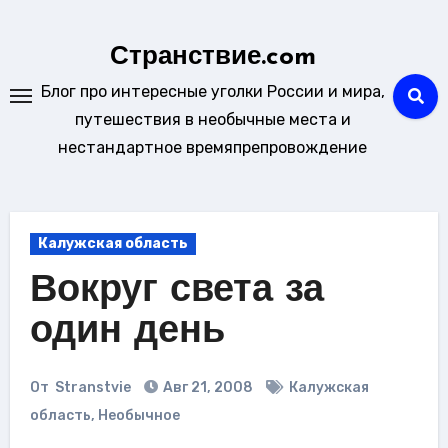
Перейти
к
Странствие.com
содержанию
Блог про интересные уголки России и мира,
путешествия в необычные места и
нестандартное времяпрепровождение
Калужская область
Вокруг света за
один день
От
Stranstvie
Авг 21, 2008
Калужская
область
,
Необычное