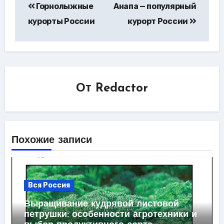
Горнолыжные
Анапа — популярный
по
курорты России
курорт России
записям
От
Redactor
Похожие записи
Вся Россия
Выращивание кудрявой листовой
петрушки: особенности агротехники и