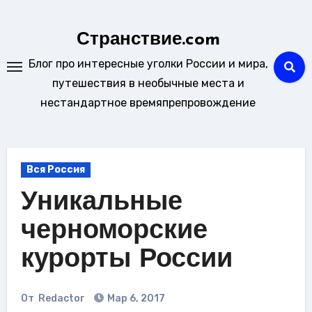
Перейти
к
Странствие.com
содержанию
Блог про интересные уголки России и мира,
путешествия в необычные места и
нестандартное времяпрепровождение
Вся Россия
Уникальные
черноморские
курорты России
От
Redactor
Мар 6, 2017