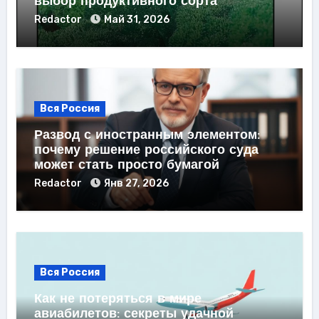
выбор продуктивного сорта
Redactor
Май 31, 2026
Вся Россия
Развод с иностранным элементом:
почему решение российского суда
может стать просто бумагой
Redactor
Янв 27, 2026
Вся Россия
Как не потеряться в мире
авиабилетов: секреты удачной