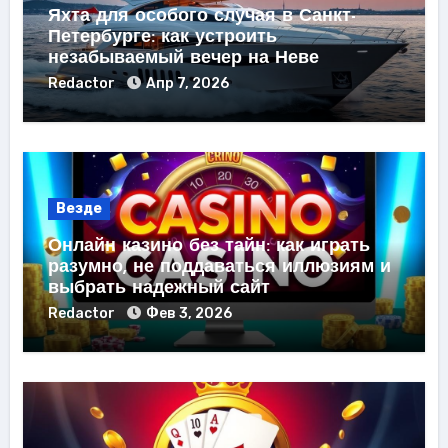
Яхта для особого случая в Санкт-
Петербурге: как устроить
незабываемый вечер на Неве
Redactor
Апр 7, 2026
Везде
Онлайн казино без тайн: как играть
разумно, не поддаваться иллюзиям и
выбрать надежный сайт
Redactor
Фев 3, 2026