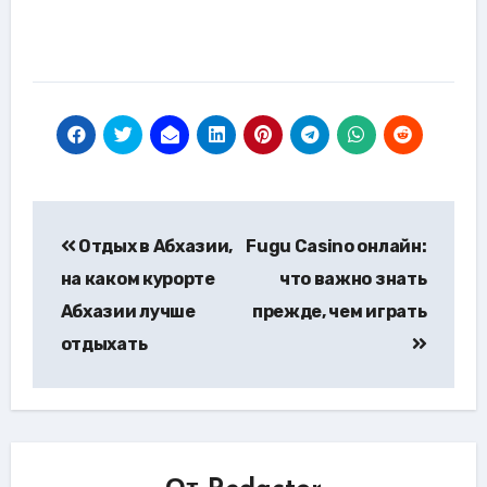
Навигация
Отдых в Абхазии,
Fugu Casino онлайн:
по
на каком курорте
что важно знать
записям
Абхазии лучше
прежде, чем играть
отдыхать