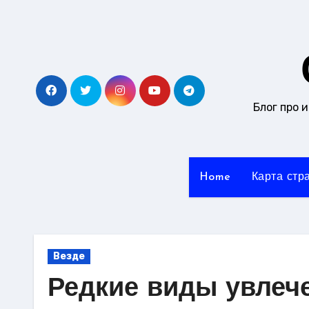
Перейти
к
содержанию
Блог про 
Home
Карта стр
Везде
Редкие виды увлеч