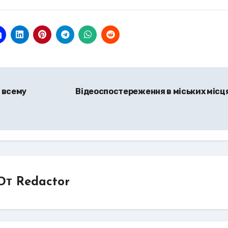
 всему
Відеоспостереження в міських місц
От
Redactor