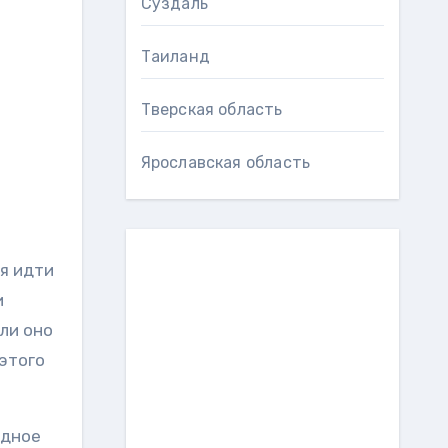
Суздаль
Таиланд
Тверская область
Ярославская область
зя идти
и
ли оно
этого
одное