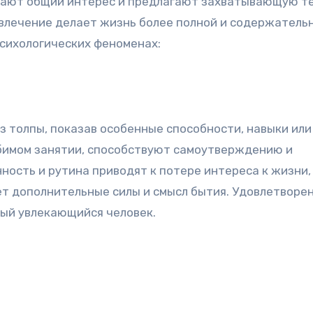
вают общий интерес и предлагают захватывающую те
увлечение делает жизнь более полной и содержательн
сихологических феноменах:
з толпы, показав особенные способности, навыки или
юбимом занятии, способствуют самоутверждению и
ость и рутина приводят к потере интереса к жизни, 
ет дополнительные силы и смысл бытия. Удовлетворе
дый увлекающийся человек.