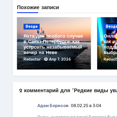
Похожие записи
Везде
Везд
Яхта для особого случая
Онлай
в Санкт-Петербурге: как
как и
устроить незабываемый
подд
вечер на Неве
выбр
Redactor
Апр 7, 2026
Redac
2 комментарий для “Редкие виды ув
Адам Борисов
:
08.02.25 в 3:04