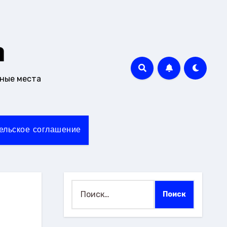
m
чные места
ельское соглашение
Найти: