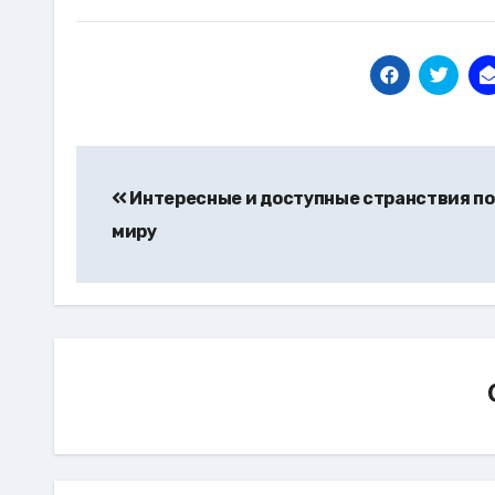
Навигация
по
Интересные и доступные странствия по
миру
записям