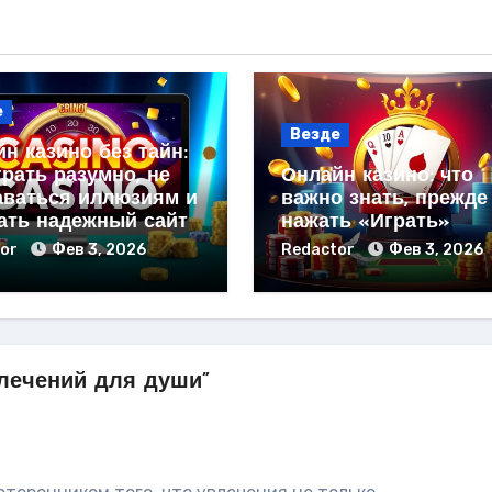
е
Везде
н казино без тайн:
грать разумно, не
Онлайн казино: что
аваться иллюзиям и
важно знать, прежде
ать надежный сайт
нажать «Играть»
tor
Фев 3, 2026
Redactor
Фев 3, 2026
лечений для души”