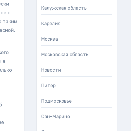
ески
Калужская область
вое о
о таким
Карелия
есной,
Москва
сего
Московская область
ы в
олько
Новости
Питер
Подмосковье
б
Сан-Марино
не