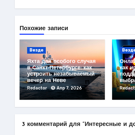
Похожие записи
Везде
Везд
Яхта для особого случая
Онлай
в Санкт-Петербурге: как
как и
устроить незабываемый
подд
вечер на Неве
выбр
Redactor
Апр 7, 2026
Redac
3 комментарий для “Интересные и д