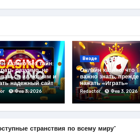
е
Везде
н казино без тайн:
грать разумно, не
Онлайн казино: что
аваться иллюзиям и
важно знать, прежде
ать надежный сайт
нажать «Играть»
tor
Фев 3, 2026
Redactor
Фев 3, 2026
оступные странствия по всему миру”