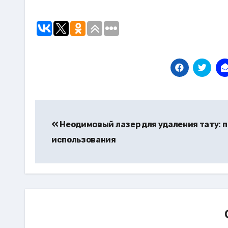
Навигация
по
Неодимовый лазер для удаления тату: 
использования
записям