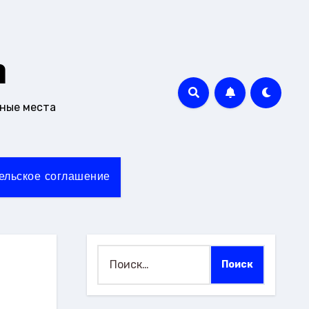
m
чные места
ельское соглашение
Найти: