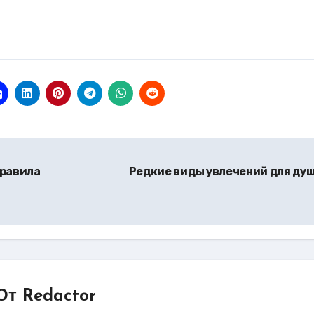
правила
Редкие виды увлечений для ду
От
Redactor