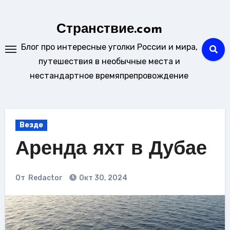
Перейти
к
Странствие.com
содержанию
Блог про интересные уголки России и мира,
путешествия в необычные места и
нестандартное времяпрепровождение
Везде
Аренда яхт в Дубае
От
Redactor
Окт 30, 2024