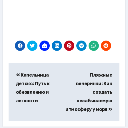
Навигация
Капельница
Пляжные
по
детокс: Путь к
вечеринки: Как
записям
обновлению и
создать
легкости
незабываемую
атмосферу у моря