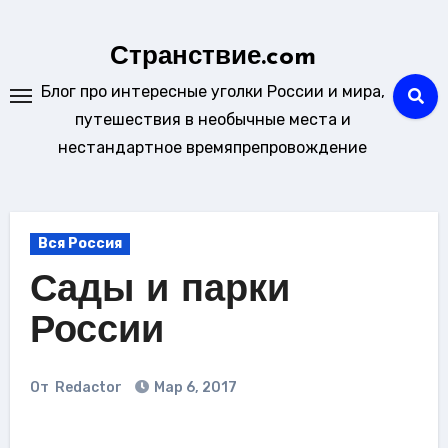
Перейти
к
Странствие.com
содержанию
Блог про интересные уголки России и мира,
путешествия в необычные места и
нестандартное времяпрепровождение
Вся Россия
Сады и парки
России
От
Redactor
Мар 6, 2017