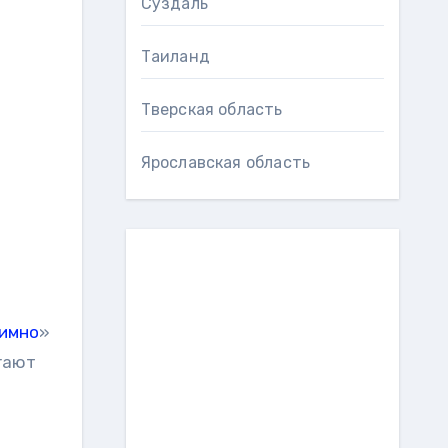
Суздаль
Таиланд
Тверская область
Ярославская область
нимно
»
егают