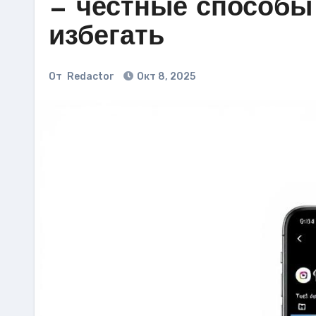
— честные способы 
избегать
От
Redactor
Окт 8, 2025