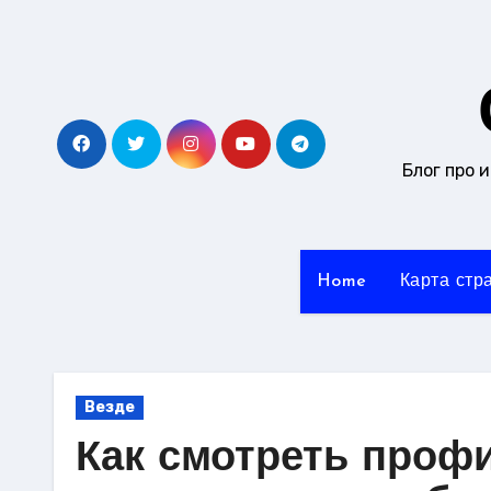
Перейти
к
содержанию
Блог про 
Home
Карта стр
Везде
Как смотреть проф