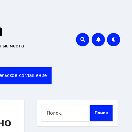
m
чные места
ельское соглашение
Найти:
но