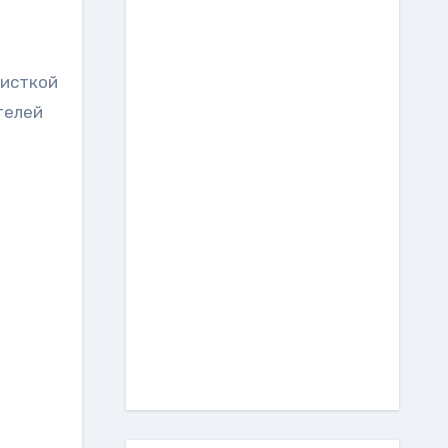
чисткой
телей