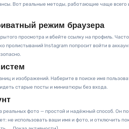
юансы. Вот реальные методы, работающие чаще всего 
приватный режим браузера
рытого просмотра и вбейте ссылку на профиль. Часто
ько пролистываний Instagram попроcит войти в аккаун
езопасно.
систем
аниц и изображений. Наберите в поиске имя пользова
видеть старые посты и миниатюры без входа.
унт
з реальных фото — простой и надёжный способ. Он п
ет: не использовать ваши имя и фото, и отключить по
ть → Показ активности).