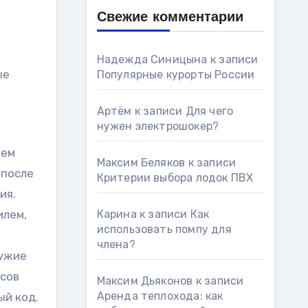
Свежие комментарии
Надежда Синицына
к записи
ые
Популярные курорты России
Артём
к записи
Для чего
нужен электрошокер?
тем
Максим Беляков
к записи
 после
Критерии выбора лодок ПВХ
ия.
Карина
к записи
Как
илем,
использовать помпу для
члена?
чужие
исов
Максим Дьяконов
к записи
Аренда теплохода: как
ый код.