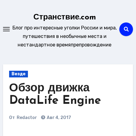
Перейти
к
Странствие.com
содержанию
Блог про интересные уголки России и мира,
путешествия в необычные места и
нестандартное времяпрепровождение
Везде
Обзор движка
DataLife Engine
От
Redactor
Авг 4, 2017