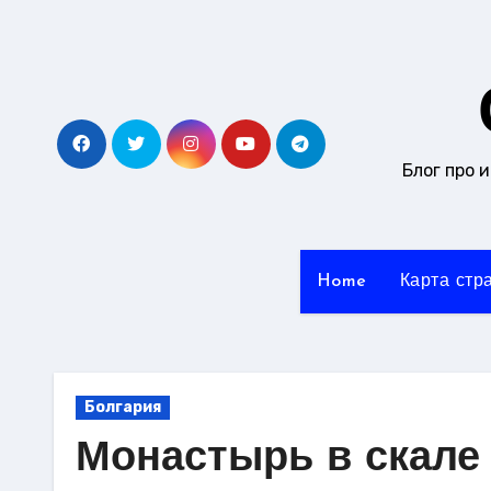
Перейти
к
содержанию
Блог про 
Home
Карта стр
Болгария
Монастырь в скале