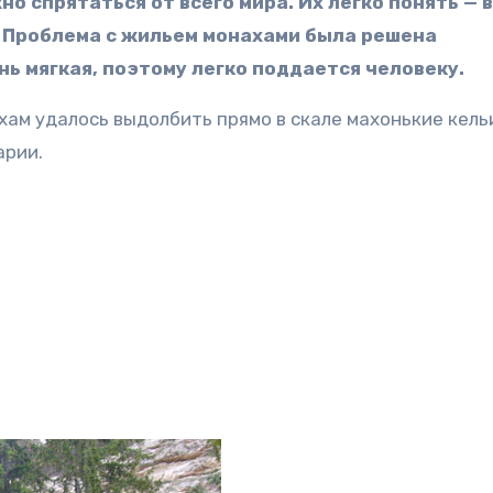
но спрятаться от всего мира. Их легко понять — 
я. Проблема с жильем монахами была решена
нь мягкая, поэтому легко поддается человеку.
ам удалось выдолбить прямо в скале махонькие кельи
арии.