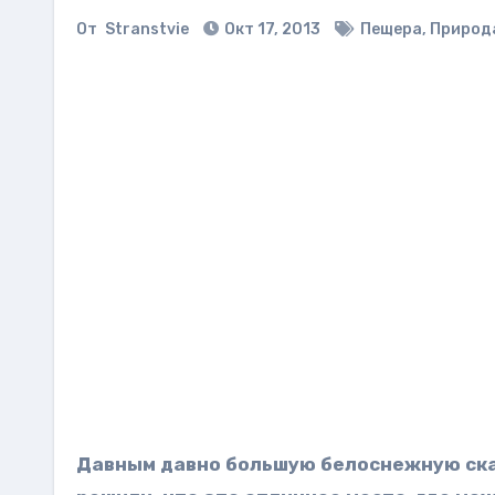
От
Stranstvie
Окт 17, 2013
Пещера
,
Природ
Давным давно большую белоснежную ска