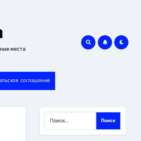
m
чные места
ельское соглашение
Найти: