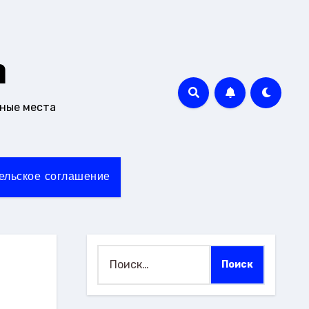
m
чные места
ельское соглашение
Найти: