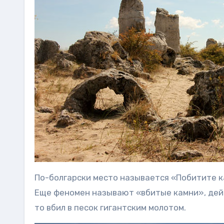
По-болгарски место называется «Побитите к
Еще феномен называют «вбитые камни», дей
то вбил в песок гигантским молотом.