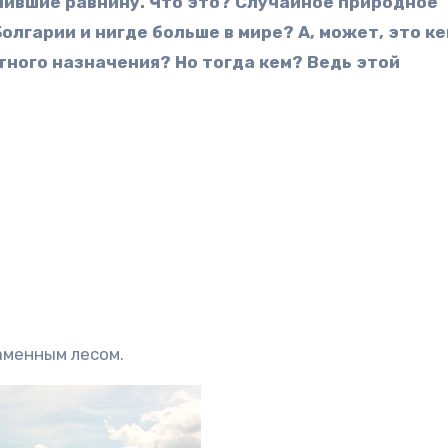
нившие равнину. Что это? Случайное природное
олгарии и нигде больше в мире? А, может, это к
ного назначения? Но тогда кем? Ведь этой
аменным лесом.