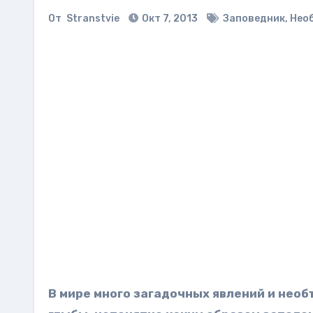
От
Stranstvie
Окт 7, 2013
Заповедник
,
Нео
В мире много загадочных явлений и нео