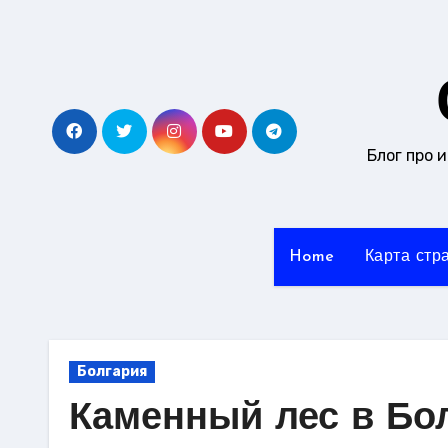
Перейти
к
содержанию
Блог про 
Home
Карта стр
Болгария
Каменный лес в Бо