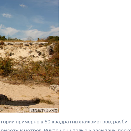
итории примерно в 50 квадратных километров, разбит
 высоту 8 метров. Внутри они полые и засыпаны песко