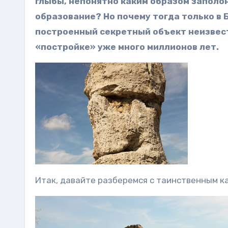
глыбы, непонятно каким образом заполо
образование? Но почему тогда только в Б
построенный секретный объект неизвест
«постройке» уже много миллионов лет.
Итак, давайте разберемся с таинственным к