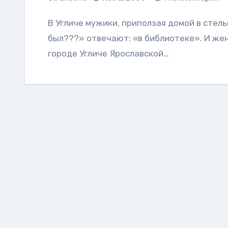
В Угличе мужики, приползая домой в стельку пьяными, на грозный вопрос жены «Ты где
был???» отвечают: «в библиотеке». И жены
городе Угличе Ярославской…