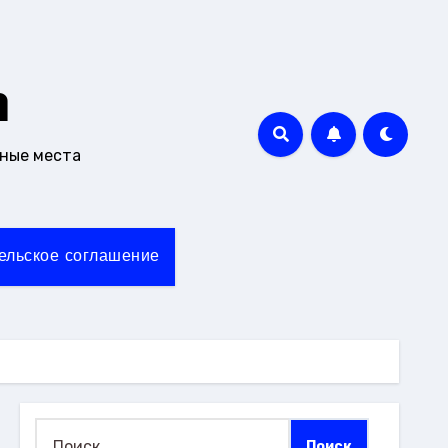
m
чные места
ельское соглашение
Найти: