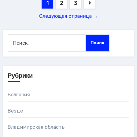
Пагинация
1
2
3
записей
Следующая страница →
Найти:
Рубрики
Болгария
Везде
Владимирская область