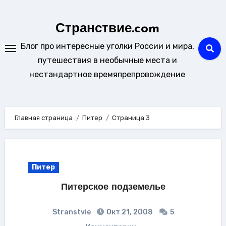
Перейти
к
Странствие.com
содержанию
Блог про интересные уголки России и мира,
путешествия в необычные места и
нестандартное времяпрепровождение
Главная страница
Питер
Страница 3
Питер
Питерское подземелье
Stranstvie
Окт 21, 2008
5