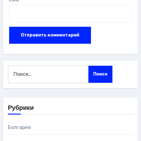
Найти:
Рубрики
Болгария