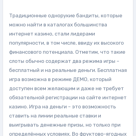
Традиционные однорукие бандиты, которые
можно найти в каталогах большинства
интернет казино, стали лидерами
популярности, в том числе, ввиду их высокого
финансового потенциала. Отметим, что такие
слоты обычно содержат два режима игры –
бесплатный и на реальные деньги. Бесплатная
игра возможна в режиме ДЕМО, который
доступен всем желающим и даже не требует
обязательной регистрации на сайте интернет
казино. Игра на деньги – это возможность
ставить на линии реальные ставки и
выигрывать денежные призы, но только при
определённых условиях. Во фруктово-ягодных