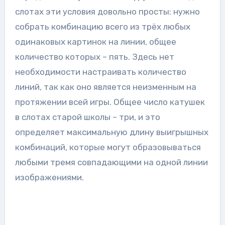
слотах эти условия довольно просты: нужно
собрать комбинацию всего из трёх любых
одинаковых картинок на линии, общее
количество которых – пять. Здесь нет
необходимости настраивать количество
линий, так как оно является неизменным на
протяжении всей игры. Общее число катушек
в слотах старой школы – три, и это
определяет максимальную длину выигрышных
комбинаций, которые могут образовываться
любыми тремя совпадающими на одной линии
изображениями.