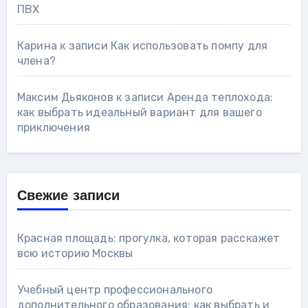
ПВХ
Карина
к записи
Как использовать помпу для
члена?
Максим Дьяконов
к записи
Аренда теплохода:
как выбрать идеальный вариант для вашего
приключения
Свежие записи
Красная площадь: прогулка, которая расскажет
всю историю Москвы
Учебный центр профессионального
дополнительного образования: как выбрать и