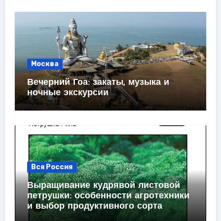
Москва
Вечерний Гоа: закаты, музыка и
ночные экскурсии
Вся Россия
Выращивание кудрявой листовой
петрушки: особенности агротехники
и выбор продуктивного сорта