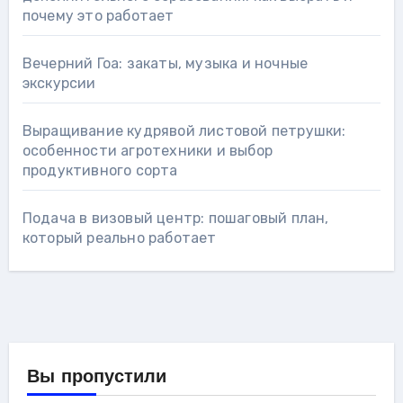
почему это работает
Вечерний Гоа: закаты, музыка и ночные
экскурсии
Выращивание кудрявой листовой петрушки:
особенности агротехники и выбор
продуктивного сорта
Подача в визовый центр: пошаговый план,
который реально работает
Вы пропустили