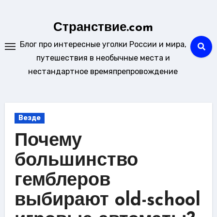
Перейти
к
Странствие.com
содержанию
Блог про интересные уголки России и мира,
путешествия в необычные места и
нестандартное времяпрепровождение
Везде
Почему
большинство
гемблеров
выбирают old-school