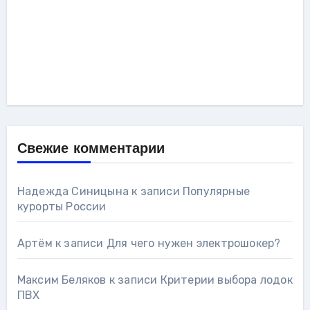
Свежие комментарии
Надежда Синицына
к записи
Популярные
курорты России
Артём
к записи
Для чего нужен электрошокер?
Максим Беляков
к записи
Критерии выбора лодок
ПВХ