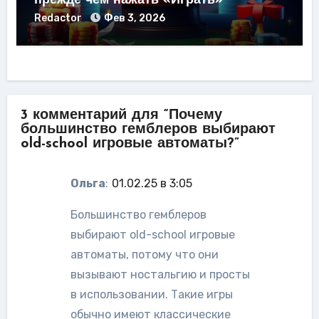
прежде чем нажать «Играть»
Redactor
Фев 3, 2026
3 комментарий для “Почему
большинство гемблеров выбирают
old-school игровые автоматы?”
Ольга
:
01.02.25 в 3:05
Большинство гемблеров
выбирают old-school игровые
автоматы, потому что они
вызывают ностальгию и просты
в использовании. Такие игры
обычно имеют классические