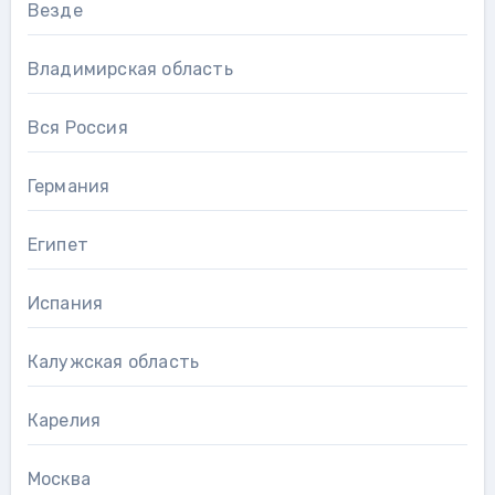
Везде
Владимирская область
Вся Россия
Германия
Египет
Испания
Калужская область
Карелия
Москва