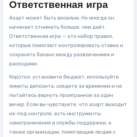
Ответственная игра
Азарт может быть веселым. Но иногда он
начинает отнимать больше, чем даёт.
Ответственная игра — это набор правил,
которые помогают контролировать ставки и
сохранять баланс между развлечением и
расходами.
Коротко: установите бюджет, используйте
лимиты депозита, следите за временем и не
пытайтесь вернуть проигранное за один
вечер. Если вы чувствуете, что азарт выходит
из-под контроля, есть инструменты
самограничения и службы поддержки, а
также организации, помогающие людям с