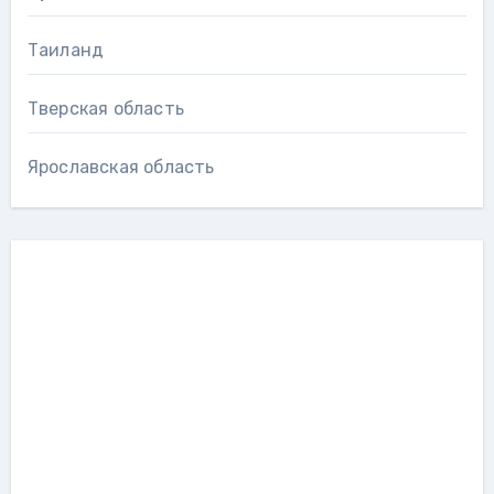
Таиланд
Тверская область
Ярославская область