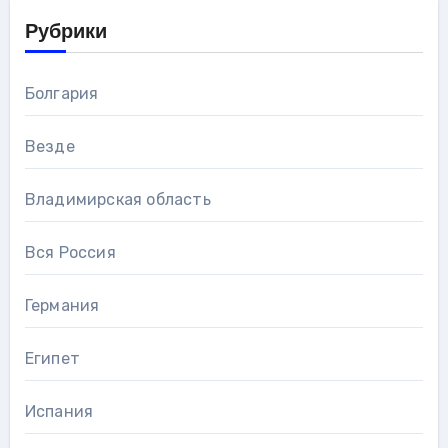
Рубрики
Болгария
Везде
Владимирская область
Вся Россия
Германия
Египет
Испания