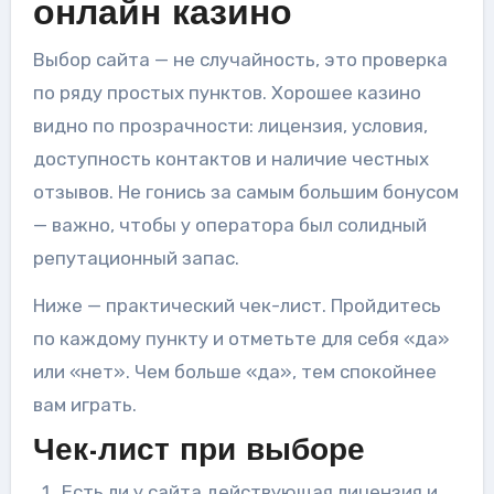
онлайн казино
Выбор сайта — не случайность, это проверка
по ряду простых пунктов. Хорошее казино
видно по прозрачности: лицензия, условия,
доступность контактов и наличие честных
отзывов. Не гонись за самым большим бонусом
— важно, чтобы у оператора был солидный
репутационный запас.
Ниже — практический чек-лист. Пройдитесь
по каждому пункту и отметьте для себя «да»
или «нет». Чем больше «да», тем спокойнее
вам играть.
Чек-лист при выборе
Есть ли у сайта действующая лицензия и