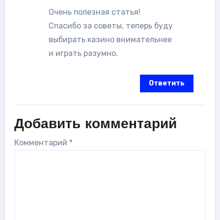
Очень полезная статья!
Спасибо за советы, теперь буду
выбирать казино внимательнее
и играть разумно.
Ответить
Добавить комментарий
Комментарий
*