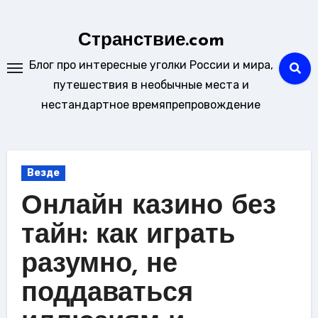
Перейти
к
Странствие.com
содержанию
Блог про интересные уголки России и мира,
путешествия в необычные места и
нестандартное времяпрепровождение
Везде
Онлайн казино без
тайн: как играть
разумно, не
поддаваться