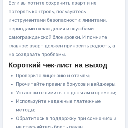
Если вы хотите сохранить азарт и не
потерять контроль, пользуйтесь
инструментами безопасности: лимитами,
периодами охлаждения и службами
самогражданской блокировки. И помните
главное: азарт должен приносить радость, а
не создавать проблемы.
Короткий чек-лист на выход
Проверьте лицензию и отзывы;
Прочитайте правила бонусов и вейджеры;
Установите лимиты по деньгам и времени;
Используйте надежные платежные
методы;
Обратитесь в поддержку при сомнениях и
не стесняйтесь брать паузы.