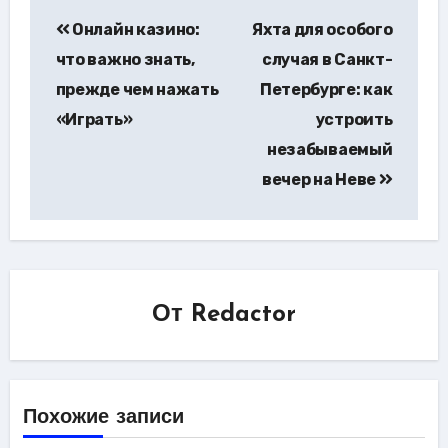
Навигация
Онлайн казино:
Яхта для особого
по
что важно знать,
случая в Санкт-
записям
прежде чем нажать
Петербурге: как
«Играть»
устроить
незабываемый
вечер на Неве
От
Redactor
Похожие записи