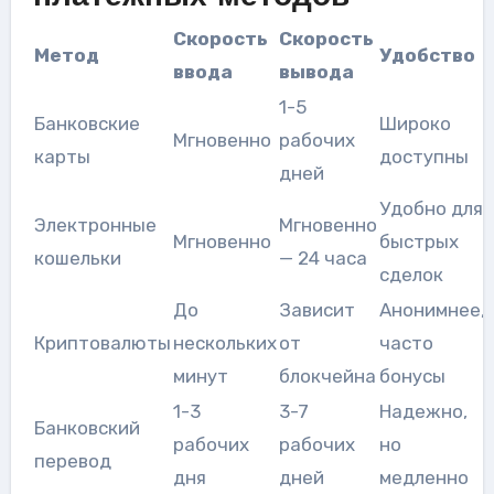
Скорость
Скорость
Метод
Удобство
ввода
вывода
1-5
Банковские
Широко
Мгновенно
рабочих
карты
доступны
дней
Удобно для
Электронные
Мгновенно
Мгновенно
быстрых
кошельки
— 24 часа
сделок
До
Зависит
Анонимнее,
Криптовалюты
нескольких
от
часто
минут
блокчейна
бонусы
1-3
3-7
Надежно,
Банковский
рабочих
рабочих
но
перевод
дня
дней
медленно