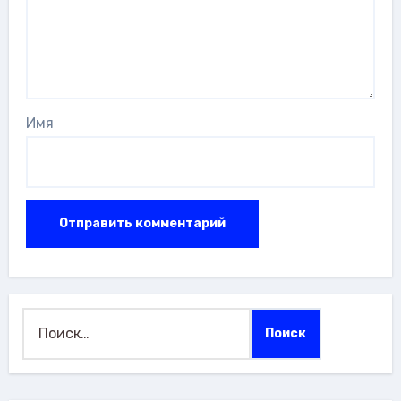
Имя
Найти: