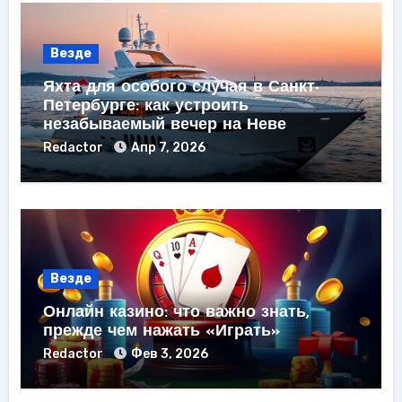
Везде
Яхта для особого случая в Санкт-
Петербурге: как устроить
незабываемый вечер на Неве
Redactor
Апр 7, 2026
Везде
Онлайн казино: что важно знать,
прежде чем нажать «Играть»
Redactor
Фев 3, 2026