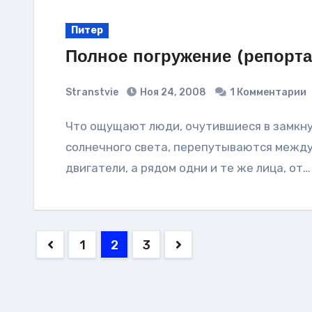
Питер
Полное погружение (репорта
Stranstvie
Ноя 24, 2008
1 Комментарии
Что ощущают люди, очутившиеся в замкнутом пространстве под водой? Здесь нет
солнечного света, перепутываются между 
двигатели, а рядом одни и те же лица, от…
Пагинация
1
2
3
записей