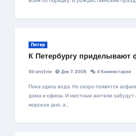
всем по порядку. В рождественские празд
Питер
К Петербургу приделывают 
Stranstvie
Дек 7, 2008
4 Комментарии
Пока здесь вода. Но скоро появятся асфальтированные улицы и бульвары, вырастут
дома и офисы. И местные жители забудут о
морское дно, а…