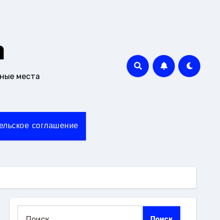
m
чные места
ельское соглашение
Найти: