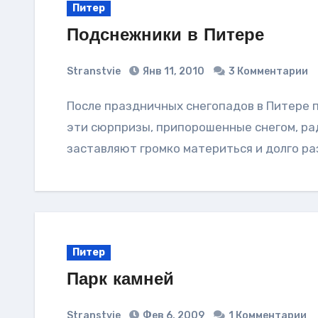
Питер
Подснежники в Питере
Stranstvie
Янв 11, 2010
3 Комментарии
После праздничных снегопадов в Питере появилось много «подснежников». Правда,
эти сюрпризы, припорошенные снегом, рад
заставляют громко материться и долго р
Питер
Парк камней
Stranstvie
Фев 6, 2009
1 Комментарии