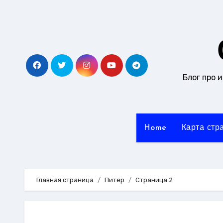
Перейти
к
содержанию
Блог про 
Home
Карта стр
Главная страница
Питер
Страница 2