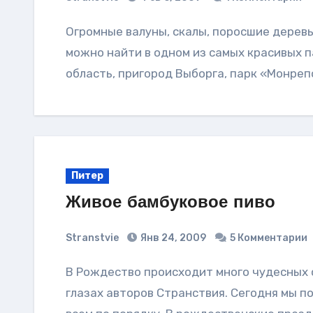
Огромные валуны, скалы, поросшие деревьями, гроты, озера, замок, храм - все это
можно найти в одном из самых красивых п
область, пригород Выборга, парк «Монре
Питер
Живое бамбуковое пиво
Stranstvie
Янв 24, 2009
5 Комментарии
В Рождество происходит много чудесных событий. Одно из них случилось прямо на
глазах авторов Странствия. Сегодня мы п