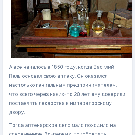
А все началось в 1850 году, когда Василий
Пель основал свою аптеку. Он оказался
настолько гениальным предпринимателем,
что всего через каких-то 20 лет ему доверили
поставлять лекарства к императорскому
двору.
Тогда аптекарское дело мало походило на
современное. Во-первых, приобретать