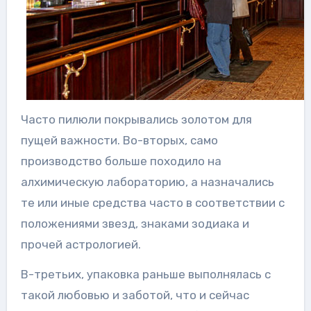
Часто пилюли покрывались золотом для
пущей важности. Во-вторых, само
производство больше походило на
алхимическую лабораторию, а назначались
те или иные средства часто в соответствии с
положениями звезд, знаками зодиака и
прочей астрологией.
В-третьих, упаковка раньше выполнялась с
такой любовью и заботой, что и сейчас