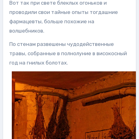
Вот так при свете блеклых огоньков и
проводили свои тайные опыты тогдашние
фармацевты, больше похожие на
волшебников.
По стенам развешены чудодейственные
травы, собранные в полнолуние в високосный
год на гнилых болотах.