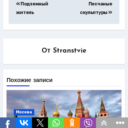
Подземный
Песчаные
по
житель
скульптуры
записям
От
Stranstvie
Похожие записи
Москва
Красная площадь: прогулка, которая