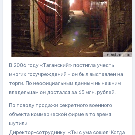
В 2006 году «Таганский» постигла учесть
многих госучреждений – он был выставлен на
торги. По неофициальным данным нынешним
владельцам он достался за 65 млн. рублей.
По поводу продажи секретного военного
объекта коммерческой фирме в то время
шутили:
Директор-сотруднику: «Ты с ума сошел! Когда