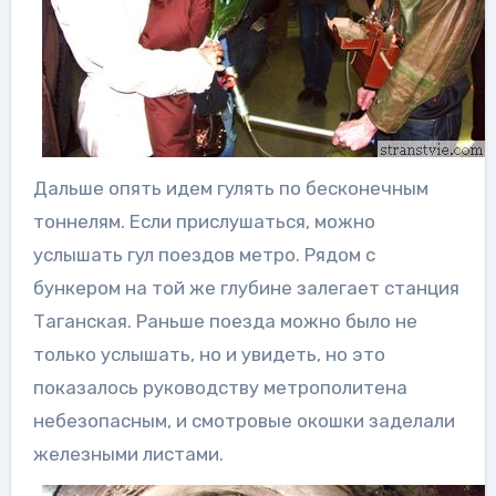
Дальше опять идем гулять по бесконечным
тоннелям. Если прислушаться, можно
услышать гул поездов метро. Рядом с
бункером на той же глубине залегает станция
Таганская. Раньше поезда можно было не
только услышать, но и увидеть, но это
показалось руководству метрополитена
небезопасным, и смотровые окошки заделали
железными листами.