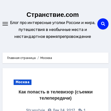
Перейти
к
Странствие.com
содержанию
Блог про интересные уголки России и мира,
путешествия в необычные места и
нестандартное времяпрепровождение
Главная страница
Москва
Москва
Как попасть в телевизор (съемки
телепередачи)
Stranstvie
Дек 24, 2017
1