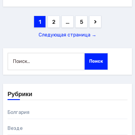
Пагинация
1
2
…
5
записей
Следующая страница →
Найти:
Рубрики
Болгария
Везде