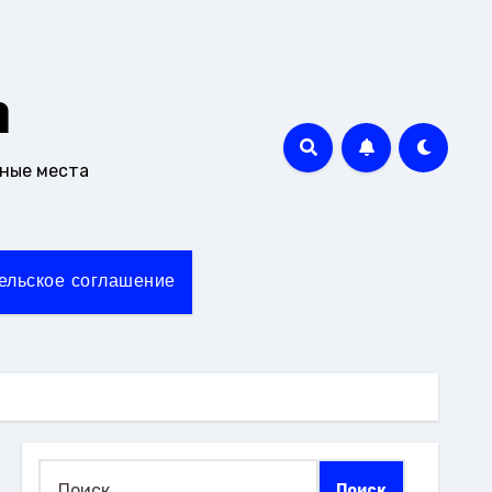
m
чные места
ельское соглашение
Найти: