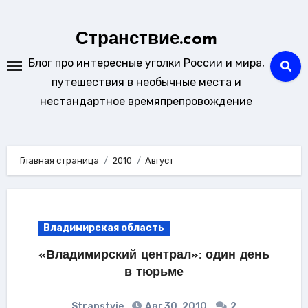
Перейти
к
Странствие.com
содержанию
Блог про интересные уголки России и мира,
путешествия в необычные места и
нестандартное времяпрепровождение
Главная страница
2010
Август
Владимирская область
«Владимирский централ»: один день
в тюрьме
Stranstvie
Авг 30, 2010
2