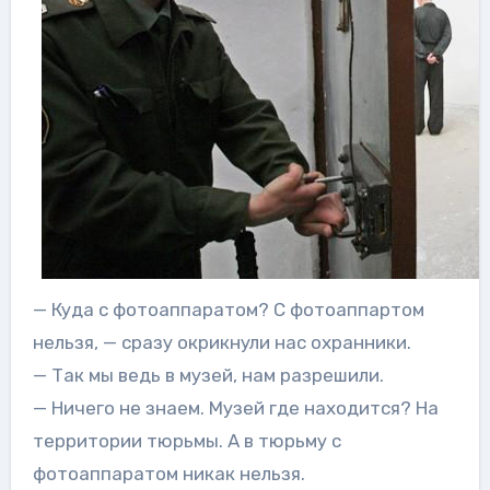
— Куда с фотоаппаратом? С фотоаппартом
нельзя, — сразу окрикнули нас охранники.
— Так мы ведь в музей, нам разрешили.
— Ничего не знаем. Музей где находится? На
территории тюрьмы. А в тюрьму с
фотоаппаратом никак нельзя.