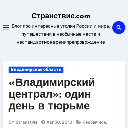
Перейти
к
Странствие.com
содержанию
Блог про интересные уголки России и мира,
путешествия в необычные места и
нестандартное времяпрепровождение
Владимирская область
«Владимирский
централ»: один
день в тюрьме
От
Stranstvie
Авг 30, 2010
Необычное
,