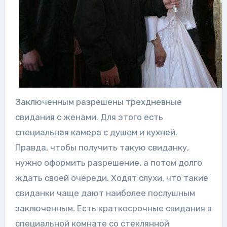
Заключенным разрешены трехдневные
свидания с женами. Для этого есть
специальная камера с душем и кухней.
Правда, чтобы получить такую свиданку,
нужно оформить разрешение, а потом долго
ждать своей очереди. Ходят слухи, что такие
свиданки чаще дают наиболее послушным
заключенным. Есть краткосрочные свидания в
специальной комнате со стеклянной