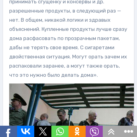
принимать сгущенку и консервы и др.
разрешенные продукты, в следующий раз —
нет. В общем, никакой логики и здравых
объяснений. Купленные продукты лучше сразу
дома расфасовать по прозрачным пакетам,
дабы не терять свое время. С сигаретами
двойственная ситуация. Могут орать зачем их
распаковали заранее, а могут также орать,
что это нужно было делать дома».