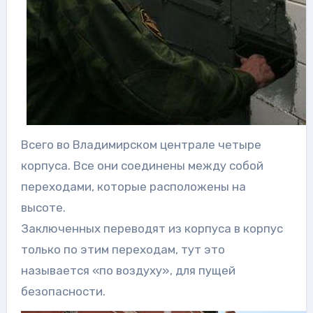
Всего во Владимирском централе четыре
корпуса. Все они соединены между собой
переходами, которые расположены на
высоте.
Заключенных переводят из корпуса в корпус
только по этим переходам, тут это
называется «по воздуху», для пущей
безопасности.