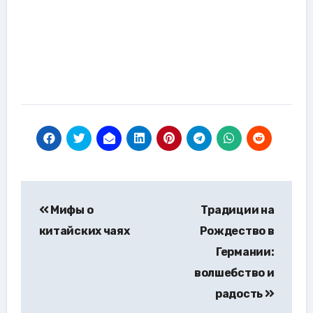
Навигация
Мифы о
Традиции на
по
китайских чаях
Рождество в
записям
Германии:
волшебство и
радость