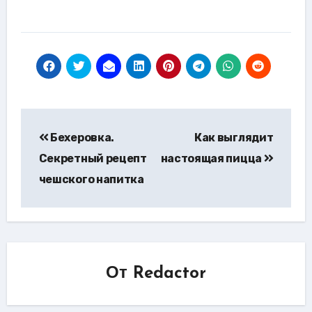
Навигация
Бехеровка.
Как выглядит
по
Секретный рецепт
настоящая пицца
записям
чешского напитка
От
Redactor