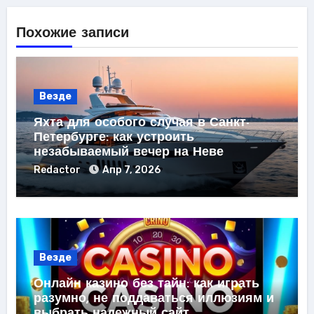
Похожие записи
Везде
Яхта для особого случая в Санкт-
Петербурге: как устроить
незабываемый вечер на Неве
Redactor
Апр 7, 2026
Везде
Онлайн казино без тайн: как играть
разумно, не поддаваться иллюзиям и
выбрать надежный сайт