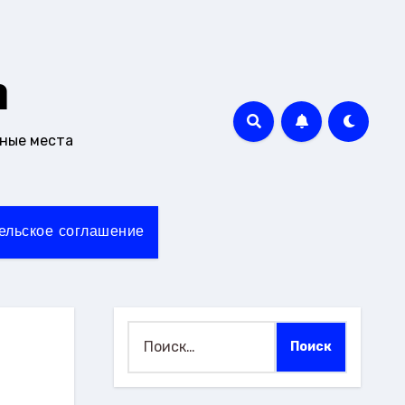
m
чные места
ельское соглашение
Найти: