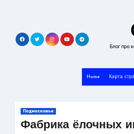
Перейти
к
содержанию
Блог про 
Home
Карта стр
Подмосковье
Фабрика ёлочных и