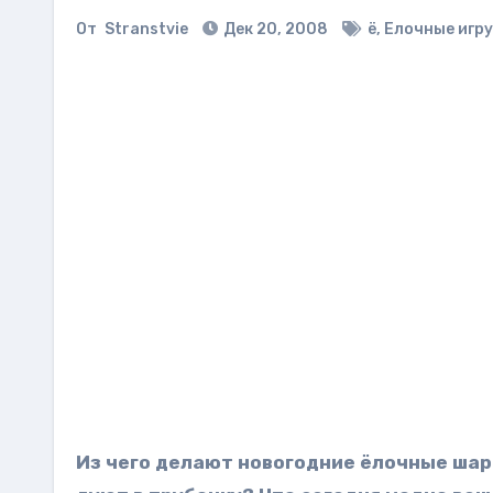
От
Stranstvie
Дек 20, 2008
ё
,
Елочные игр
Из чего делают новогодние ёлочные шар