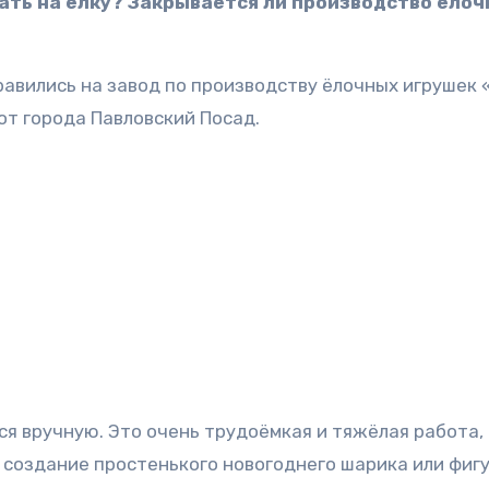
шать на ёлку? Закрывается ли производство ёло
равились на завод по производству ёлочных игрушек 
от города Павловский Посад.
 вручную. Это очень трудоёмкая и тяжёлая работа, 
 создание простенького новогоднего шарика или фиг