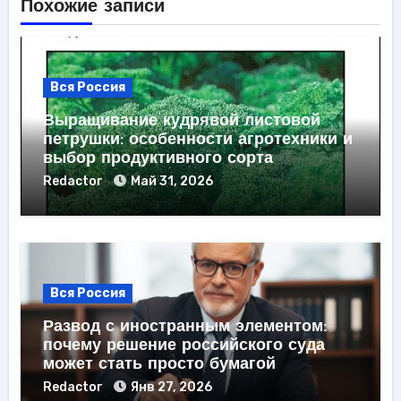
Похожие записи
Вся Россия
Выращивание кудрявой листовой
петрушки: особенности агротехники и
выбор продуктивного сорта
Redactor
Май 31, 2026
Вся Россия
Развод с иностранным элементом:
почему решение российского суда
может стать просто бумагой
Redactor
Янв 27, 2026