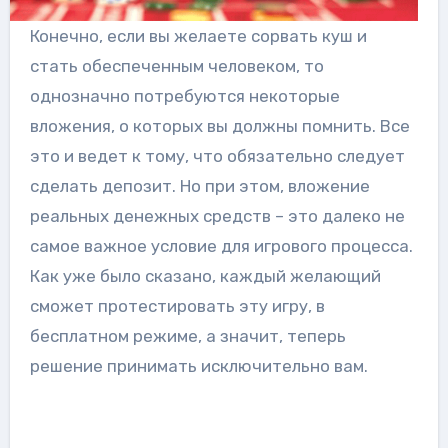
Конечно, если вы желаете сорвать куш и
стать обеспеченным человеком, то
однозначно потребуются некоторые
вложения, о которых вы должны помнить. Все
это и ведет к тому, что обязательно следует
сделать депозит. Но при этом, вложение
реальных денежных средств – это далеко не
самое важное условие для игрового процесса.
Как уже было сказано, каждый желающий
сможет протестировать эту игру, в
бесплатном режиме, а значит, теперь
решение принимать исключительно вам.