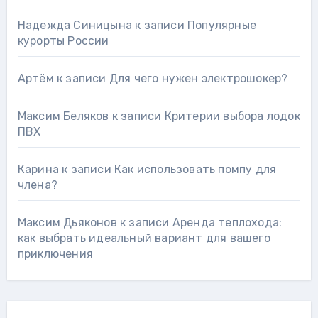
Надежда Синицына
к записи
Популярные
курорты России
Артём
к записи
Для чего нужен электрошокер?
Максим Беляков
к записи
Критерии выбора лодок
ПВХ
Карина
к записи
Как использовать помпу для
члена?
Максим Дьяконов
к записи
Аренда теплохода:
как выбрать идеальный вариант для вашего
приключения