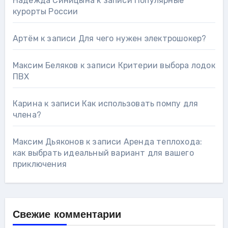
Надежда Синицына
к записи
Популярные
курорты России
Артём
к записи
Для чего нужен электрошокер?
Максим Беляков
к записи
Критерии выбора лодок
ПВХ
Карина
к записи
Как использовать помпу для
члена?
Максим Дьяконов
к записи
Аренда теплохода:
как выбрать идеальный вариант для вашего
приключения
Свежие комментарии