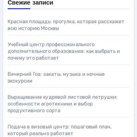
Свежие записи
Красная площадь: прогулка, которая расскажет
всю историю Москвы
Учебный центр профессионального
дополнительного образования: как выбрать и
почему это работает
Вечерний Гоа: закаты, музыка и ночные
экскурсии
Выращивание кудрявой листовой петрушки:
особенности агротехники и выбор
продуктивного сорта
Подача в визовый центр: пошаговый план,
который реально работает