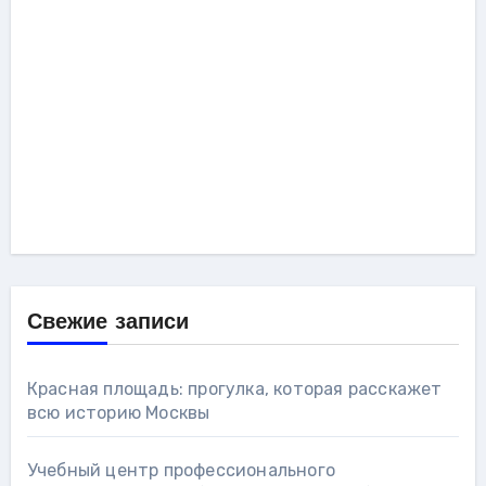
Свежие записи
Красная площадь: прогулка, которая расскажет
всю историю Москвы
Учебный центр профессионального