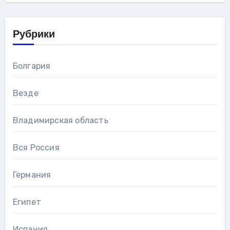
Рубрики
Болгария
Везде
Владимирская область
Вся Россия
Германия
Египет
Испания