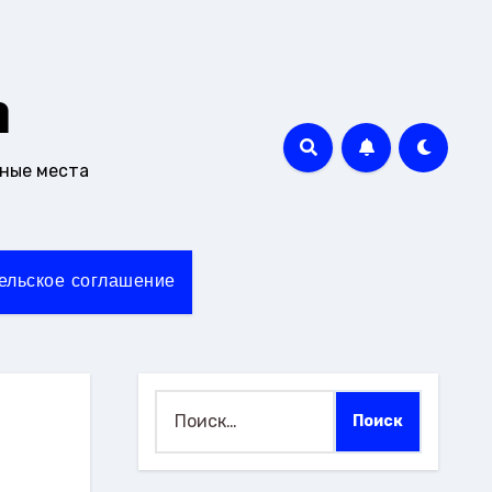
m
чные места
ельское соглашение
Найти: