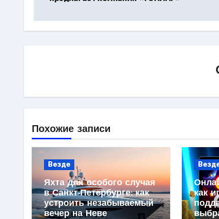
записям
Похожие записи
Везде
Везд
Яхта для особого случая
Онлай
в Санкт-Петербурге: как
как и
устроить незабываемый
подд
вечер на Неве
выбр