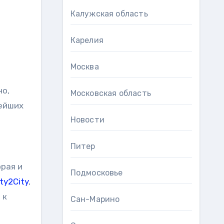
Калужская область
Карелия
Москва
но,
Московская область
нейших
Новости
Питер
орая и
Подмосковье
ity2City
,
 к
Сан-Марино