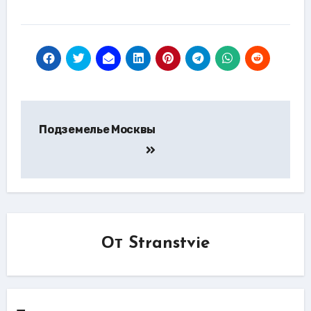
Навигация
Подземелье Москвы
по
записям
От
Stranstvie