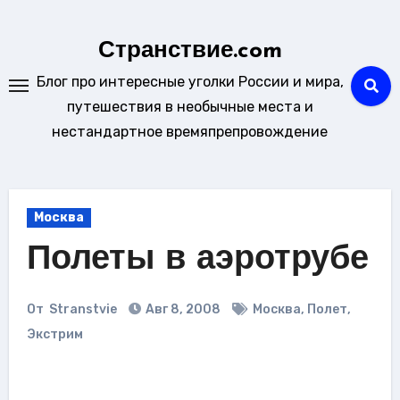
Перейти
к
Странствие.com
содержанию
Блог про интересные уголки России и мира,
путешествия в необычные места и
нестандартное времяпрепровождение
Москва
Полеты в аэротрубе
От
Stranstvie
Авг 8, 2008
Москва
,
Полет
,
Экстрим