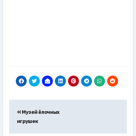
Навигация
Музей ёлочных
по
игрушек
записям