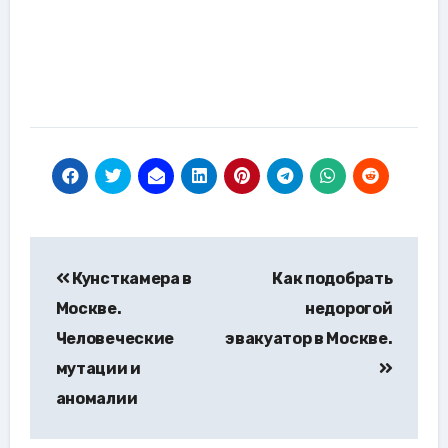
Навигация
Кунсткамера в
Как подобрать
по
Москве.
недорогой
записям
Человеческие
эвакуатор в Москве.
мутации и
аномалии